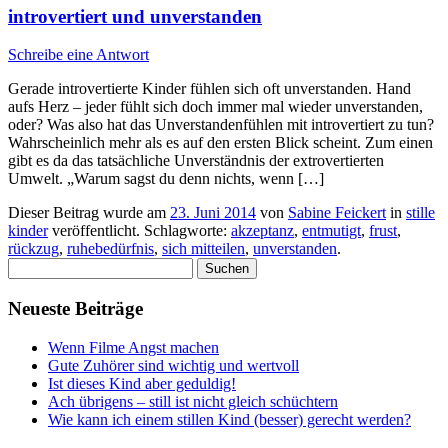
introvertiert und unverstanden
Schreibe eine Antwort
Gerade introvertierte Kinder fühlen sich oft unverstanden. Hand
aufs Herz – jeder fühlt sich doch immer mal wieder unverstanden,
oder? Was also hat das Unverstandenfühlen mit introvertiert zu tun?
Wahrscheinlich mehr als es auf den ersten Blick scheint. Zum einen
gibt es da das tatsächliche Unverständnis der extrovertierten
Umwelt. „Warum sagst du denn nichts, wenn […]
Dieser Beitrag wurde am
23. Juni 2014
von
Sabine Feickert
in
stille
kinder
veröffentlicht. Schlagworte:
akzeptanz
,
entmutigt
,
frust
,
rückzug
,
ruhebedürfnis
,
sich mitteilen
,
unverstanden
.
Suchen
nach:
Neueste Beiträge
Wenn Filme Angst machen
Gute Zuhörer sind wichtig und wertvoll
Ist dieses Kind aber geduldig!
Ach übrigens – still ist nicht gleich schüchtern
Wie kann ich einem stillen Kind (besser) gerecht werden?