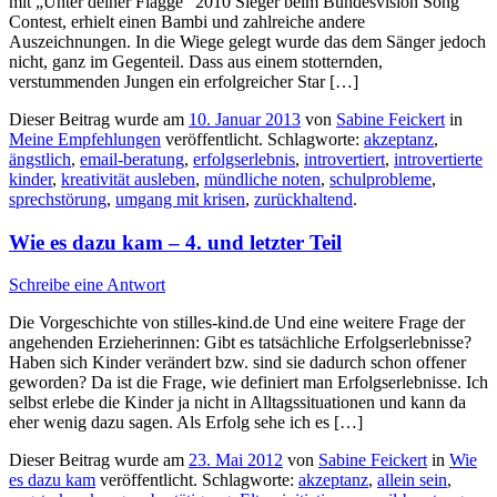
mit „Unter deiner Flagge“ 2010 Sieger beim Bundesvision Song
Contest, erhielt einen Bambi und zahlreiche andere
Auszeichnungen. In die Wiege gelegt wurde das dem Sänger jedoch
nicht, ganz im Gegenteil. Dass aus einem stotternden,
verstummenden Jungen ein erfolgreicher Star […]
Dieser Beitrag wurde am
10. Januar 2013
von
Sabine Feickert
in
Meine Empfehlungen
veröffentlicht. Schlagworte:
akzeptanz
,
ängstlich
,
email-beratung
,
erfolgserlebnis
,
introvertiert
,
introvertierte
kinder
,
kreativität ausleben
,
mündliche noten
,
schulprobleme
,
sprechstörung
,
umgang mit krisen
,
zurückhaltend
.
Wie es dazu kam – 4. und letzter Teil
Schreibe eine Antwort
Die Vorgeschichte von stilles-kind.de Und eine weitere Frage der
angehenden Erzieherinnen: Gibt es tatsächliche Erfolgserlebnisse?
Haben sich Kinder verändert bzw. sind sie dadurch schon offener
geworden? Da ist die Frage, wie definiert man Erfolgserlebnisse. Ich
selbst erlebe die Kinder ja nicht in Alltagssituationen und kann da
eher wenig dazu sagen. Als Erfolg sehe ich es […]
Dieser Beitrag wurde am
23. Mai 2012
von
Sabine Feickert
in
Wie
es dazu kam
veröffentlicht. Schlagworte:
akzeptanz
,
allein sein
,