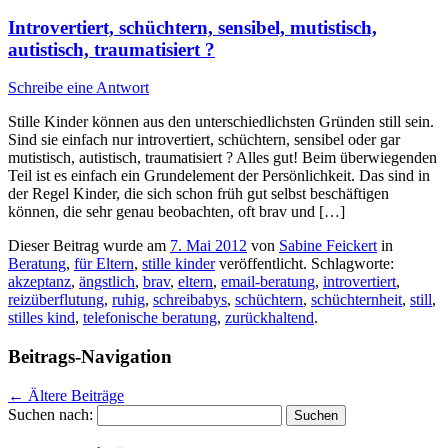
Introvertiert, schüchtern, sensibel, mutistisch,
autistisch, traumatisiert ?
Schreibe eine Antwort
Stille Kinder können aus den unterschiedlichsten Gründen still sein.
Sind sie einfach nur introvertiert, schüchtern, sensibel oder gar
mutistisch, autistisch, traumatisiert ? Alles gut! Beim überwiegenden
Teil ist es einfach ein Grundelement der Persönlichkeit. Das sind in
der Regel Kinder, die sich schon früh gut selbst beschäftigen
können, die sehr genau beobachten, oft brav und […]
Dieser Beitrag wurde am
7. Mai 2012
von
Sabine Feickert
in
Beratung
,
für Eltern
,
stille kinder
veröffentlicht. Schlagworte:
akzeptanz
,
ängstlich
,
brav
,
eltern
,
email-beratung
,
introvertiert
,
reizüberflutung
,
ruhig
,
schreibabys
,
schüchtern
,
schüchternheit
,
still
,
stilles kind
,
telefonische beratung
,
zurückhaltend
.
Beitrags-Navigation
←
Ältere Beiträge
Suchen nach: