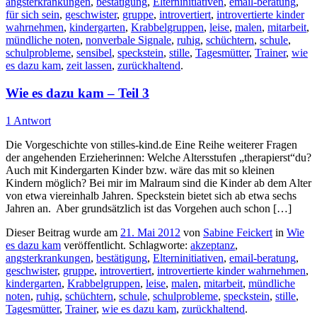
angsterkrankungen
,
bestätigung
,
Elterninitiativen
,
email-beratung
,
für sich sein
,
geschwister
,
gruppe
,
introvertiert
,
introvertierte kinder
wahrnehmen
,
kindergarten
,
Krabbelgruppen
,
leise
,
malen
,
mitarbeit
,
mündliche noten
,
nonverbale Signale
,
ruhig
,
schüchtern
,
schule
,
schulprobleme
,
sensibel
,
speckstein
,
stille
,
Tagesmütter
,
Trainer
,
wie
es dazu kam
,
zeit lassen
,
zurückhaltend
.
Wie es dazu kam – Teil 3
1 Antwort
Die Vorgeschichte von stilles-kind.de Eine Reihe weiterer Fragen
der angehenden Erzieherinnen: Welche Altersstufen „therapierst“du?
Auch mit Kindergarten Kinder bzw. wäre das mit so kleinen
Kindern möglich? Bei mir im Malraum sind die Kinder ab dem Alter
von etwa viereinhalb Jahren. Speckstein bietet sich ab etwa sechs
Jahren an. Aber grundsätzlich ist das Vorgehen auch schon […]
Dieser Beitrag wurde am
21. Mai 2012
von
Sabine Feickert
in
Wie
es dazu kam
veröffentlicht. Schlagworte:
akzeptanz
,
angsterkrankungen
,
bestätigung
,
Elterninitiativen
,
email-beratung
,
geschwister
,
gruppe
,
introvertiert
,
introvertierte kinder wahrnehmen
,
kindergarten
,
Krabbelgruppen
,
leise
,
malen
,
mitarbeit
,
mündliche
noten
,
ruhig
,
schüchtern
,
schule
,
schulprobleme
,
speckstein
,
stille
,
Tagesmütter
,
Trainer
,
wie es dazu kam
,
zurückhaltend
.