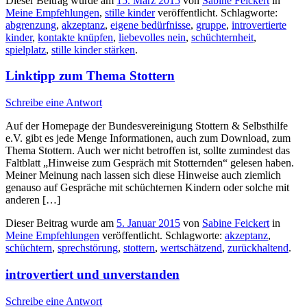
Dieser Beitrag wurde am
15. März 2015
von
Sabine Feickert
in
Meine Empfehlungen
,
stille kinder
veröffentlicht. Schlagworte:
abgrenzung
,
akzeptanz
,
eigene bedürfnisse
,
gruppe
,
introvertierte
kinder
,
kontakte knüpfen
,
liebevolles nein
,
schüchternheit
,
spielplatz
,
stille kinder stärken
.
Linktipp zum Thema Stottern
Schreibe eine Antwort
Auf der Homepage der Bundesvereinigung Stottern & Selbsthilfe
e.V. gibt es jede Menge Informationen, auch zum Download, zum
Thema Stottern. Auch wer nicht betroffen ist, sollte zumindest das
Faltblatt „Hinweise zum Gespräch mit Stotternden“ gelesen haben.
Meiner Meinung nach lassen sich diese Hinweise auch ziemlich
genauso auf Gespräche mit schüchternen Kindern oder solche mit
anderen […]
Dieser Beitrag wurde am
5. Januar 2015
von
Sabine Feickert
in
Meine Empfehlungen
veröffentlicht. Schlagworte:
akzeptanz
,
schüchtern
,
sprechstörung
,
stottern
,
wertschätzend
,
zurückhaltend
.
introvertiert und unverstanden
Schreibe eine Antwort