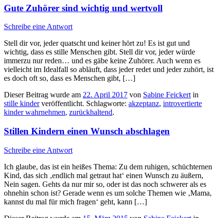
Gute Zuhörer sind wichtig und wertvoll
Schreibe eine Antwort
Stell dir vor, jeder quatscht und keiner hört zu! Es ist gut und
wichtig, dass es stille Menschen gibt. Stell dir vor, jeder würde
immerzu nur reden… und es gäbe keine Zuhörer. Auch wenn es
vielleicht im Idealfall so abläuft, dass jeder redet und jeder zuhört, ist
es doch oft so, dass es Menschen gibt, […]
Dieser Beitrag wurde am
22. April 2017
von
Sabine Feickert
in
stille kinder
veröffentlicht. Schlagworte:
akzeptanz
,
introvertierte
kinder wahrnehmen
,
zurückhaltend
.
Stillen Kindern einen Wunsch abschlagen
Schreibe eine Antwort
Ich glaube, das ist ein heißes Thema: Zu dem ruhigen, schüchternen
Kind, das sich ‚endlich mal getraut hat‘ einen Wunsch zu äußern,
Nein sagen. Gehts da nur mir so, oder ist das noch schwerer als es
ohnehin schon ist? Gerade wenn es um solche Themen wie ‚Mama,
kannst du mal für mich fragen‘ geht, kann […]