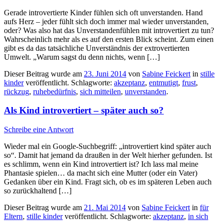
Gerade introvertierte Kinder fühlen sich oft unverstanden. Hand
aufs Herz – jeder fühlt sich doch immer mal wieder unverstanden,
oder? Was also hat das Unverstandenfühlen mit introvertiert zu tun?
Wahrscheinlich mehr als es auf den ersten Blick scheint. Zum einen
gibt es da das tatsächliche Unverständnis der extrovertierten
Umwelt. „Warum sagst du denn nichts, wenn […]
Dieser Beitrag wurde am
23. Juni 2014
von
Sabine Feickert
in
stille
kinder
veröffentlicht. Schlagworte:
akzeptanz
,
entmutigt
,
frust
,
rückzug
,
ruhebedürfnis
,
sich mitteilen
,
unverstanden
.
Als Kind introvertiert – später auch so?
Schreibe eine Antwort
Wieder mal ein Google-Suchbegriff: „introvertiert kind später auch
so“. Damit hat jemand da draußen in der Welt hierher gefunden. Ist
es schlimm, wenn ein Kind introvertiert ist? Ich lass mal meine
Phantasie spielen… da macht sich eine Mutter (oder ein Vater)
Gedanken über ein Kind. Fragt sich, ob es im späteren Leben auch
so zurückhaltend […]
Dieser Beitrag wurde am
21. Mai 2014
von
Sabine Feickert
in
für
Eltern
,
stille kinder
veröffentlicht. Schlagworte:
akzeptanz
,
in sich