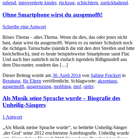
ruhend
,
introvertierte kinder
,
rückzug
,
schüchtern
,
zurückhaltend
.
Ohne Smartphone wirst du ausgemofft!
Schreibe eine Antwort
Böses Thema – altes Thema. Wenn du dies, das oder jenes nicht
hast, dann wirst du ausgemofft. Waren es zu meiner Schulzeit noch
die richtigen Turnschuhe (nämlich die mit den drei Streifen und bitte
knöchelhoch), sind es heute beispielsweise Smartphone samt Flat.
Und auch hier natürlich nicht einfach irgendein Billigmodell aus
dem Discounter, sondern das […]
Dieser Beitrag wurde am
30. April 2014
von
Sabine Feickert
in
Beratung
,
für Eltern
veröffentlicht. Schlagworte:
akzeptanz
,
ausgemofft
,
ausgrenzung
,
mobbing
,
mof
,
opfer
.
Als Musik seine Sprache wurde – Biografie des
Unheilig-Sängers
1 Antwort
„Als Musik meine Sprache wurde“, so betitelte Unheilig-Sänger
‚der Graf‘ seine 2012 erschienene Autobiografie. Unheilig wurde