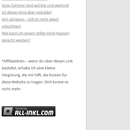
Gute Zuhörer sind wichtig und wertvoll
Ist dieses Kind aber geduldig!
Ach übrigens – still ist nicht gleich
schüchtern
Wie kann ich einem stillen Kind (besser)
gerecht werden?
*Affiliatelinks – wenn du über diesen Link
bestellst, erhalte ich eine kleine
Vergütung, die mir hilft, die Kosten für
diese Website zu tragen. Dich kostet es
nicht mehr.