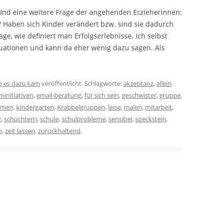
e Und eine weitere Frage der angehenden Erzieherinnen:
e? Haben sich Kinder verändert bzw. sind sie dadurch
ge, wie definiert man Erfolgserlebnisse. Ich selbst
situationen und kann da eher wenig dazu sagen. Als
e es dazu kam
veröffentlicht. Schlagworte:
akzeptanz
,
allein
rninitiativen
,
email-beratung
,
für sich sein
,
geschwister
,
gruppe
,
ehmen
,
kindergarten
,
Krabbelgruppen
,
leise
,
malen
,
mitarbeit
,
g
,
schüchtern
,
schule
,
schulprobleme
,
sensibel
,
speckstein
,
m
,
zeit lassen
,
zurückhaltend
.