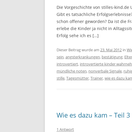
Die Vorgeschichte von stilles-kind.d
Gibt es tatsächliche Erfolgserlebniss
schon offener geworden? Da ist die Fra
erlebe die Kinder ja nicht in Alltags
Erfolg sehe ich es […]
Dieser Beitrag wurde am
23. Mai 2012
in
Wi
sein
,
angsterkrankungen
,
bestätigung
,
Elte
introvertiert
,
introvertierte kinder wahrn
mündliche noten
,
nonverbale Signale
,
ruhi
stille
,
Tagesmütter
,
Trainer
,
wie es dazu ka
Wie es dazu kam – Teil 3
1 Antwort