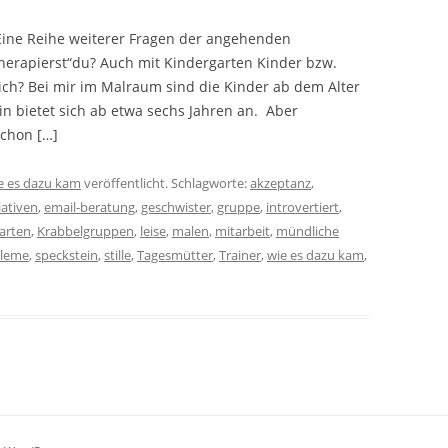
e Eine Reihe weiterer Fragen der angehenden
therapierst“du? Auch mit Kindergarten Kinder bzw.
ich? Bei mir im Malraum sind die Kinder ab dem Alter
in bietet sich ab etwa sechs Jahren an. Aber
schon […]
e es dazu kam
veröffentlicht. Schlagworte:
akzeptanz
,
iativen
,
email-beratung
,
geschwister
,
gruppe
,
introvertiert
,
arten
,
Krabbelgruppen
,
leise
,
malen
,
mitarbeit
,
mündliche
bleme
,
speckstein
,
stille
,
Tagesmütter
,
Trainer
,
wie es dazu kam
,