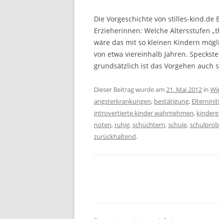
Die Vorgeschichte von stilles-kind.d
Erzieherinnen: Welche Altersstufen „
wäre das mit so kleinen Kindern mögl
von etwa viereinhalb Jahren. Speckste
grundsätzlich ist das Vorgehen auch 
Dieser Beitrag wurde am
21. Mai 2012
in
Wi
angsterkrankungen
,
bestätigung
,
Elterninit
introvertierte kinder wahrnehmen
,
kinderg
noten
,
ruhig
,
schüchtern
,
schule
,
schulpro
zurückhaltend
.