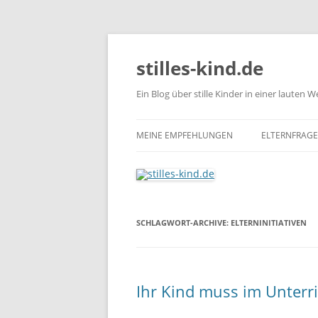
stilles-kind.de
Ein Blog über stille Kinder in einer lauten W
MEINE EMPFEHLUNGEN
ELTERNFRAG
GEDULDSPIELE
BÜCHER, DIE KINDER STARK
BÜCHER,
MACHEN
KINDER 
SCHLAGWORT-ARCHIVE:
ELTERNINITIATIVEN
SCHÜTZ
Ihr Kind muss im Unterri