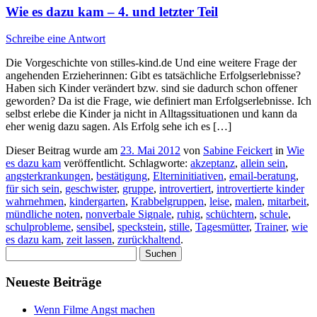
Wie es dazu kam – 4. und letzter Teil
Schreibe eine Antwort
Die Vorgeschichte von stilles-kind.de Und eine weitere Frage der
angehenden Erzieherinnen: Gibt es tatsächliche Erfolgserlebnisse?
Haben sich Kinder verändert bzw. sind sie dadurch schon offener
geworden? Da ist die Frage, wie definiert man Erfolgserlebnisse. Ich
selbst erlebe die Kinder ja nicht in Alltagssituationen und kann da
eher wenig dazu sagen. Als Erfolg sehe ich es […]
Dieser Beitrag wurde am
23. Mai 2012
von
Sabine Feickert
in
Wie
es dazu kam
veröffentlicht. Schlagworte:
akzeptanz
,
allein sein
,
angsterkrankungen
,
bestätigung
,
Elterninitiativen
,
email-beratung
,
für sich sein
,
geschwister
,
gruppe
,
introvertiert
,
introvertierte kinder
wahrnehmen
,
kindergarten
,
Krabbelgruppen
,
leise
,
malen
,
mitarbeit
,
mündliche noten
,
nonverbale Signale
,
ruhig
,
schüchtern
,
schule
,
schulprobleme
,
sensibel
,
speckstein
,
stille
,
Tagesmütter
,
Trainer
,
wie
es dazu kam
,
zeit lassen
,
zurückhaltend
.
Suchen
nach:
Neueste Beiträge
Wenn Filme Angst machen