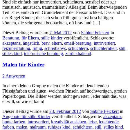
Sind sie einfach nur introvertiert, schüchtern, sensibel oder gar
mutistisch, autistisch, traumatisiert ? Alles gut! Beim überwiegenden
Teil ist es einfach ein Grundelement der Persönlichkeit. Das sind in
der Regel Kinder, die sich schon früh gut selbst beschäftigen
können, die sehr genau beobachten, oft brav und […]
Dieser Beitrag wurde am
7. Mai 2012
von
Sabine Feickert
in
Beratung
,
für Eltern
,
stille kinder
veröffentlicht. Schlagworte:
akzeptanz
,
ängstlich
,
brav
,
eltern
,
email-beratung
,
introvertiert
,
reizüberflutung
,
ruhig
,
schreibabys
,
schüchtern
,
schüchternheit
,
still
,
stilles kind
,
telefonische beratung
,
zurückhaltend
.
Malen für Kinder
2 Antworten
In einer kleinen Gruppe malen die Kinder mit leuchtenden
Flüssigfarben und guten, weichen Pinseln auf hochwertigen, großen
Papierbögen. Die Bilder werden nicht gewertet. Jeder malt das, was
er will, so wie er kann!
Dieser Beitrag wurde am
23. Februar 2012
von
Sabine Feickert
in
Angebote für stille Kinder
veröffentlicht. Schlagworte:
akzeptanz
,
bunte farben
,
introvertiert
,
kreativität ausleben
,
leise
,
leuchtende
farben
,
malen
,
malraum
,
ruhiges kind
,
schüchtern
,
still
,
stilles kind
,