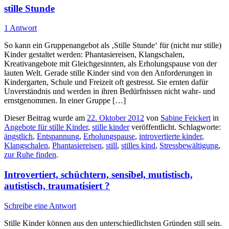
stille Stunde
1 Antwort
So kann ein Gruppenangebot als ‚Stille Stunde‘ für (nicht nur stille)
Kinder gestaltet werden: Phantasiereisen, Klangschalen,
Kreativangebote mit Gleichgesinnten, als Er­holungspause von der
lauten Welt. Gerade stille Kinder sind von den Anforde­rungen in
Kindergarten, Schule und Freizeit oft gestresst. Sie ernten dafür
Unverständnis und werden in ihren Bedürfnissen nicht wahr- und
ernstgenom­men. In einer Gruppe […]
Dieser Beitrag wurde am
22. Oktober 2012
von
Sabine Feickert
in
Angebote für stille Kinder
,
stille kinder
veröffentlicht. Schlagworte:
ängstlich
,
Entspannung
,
Erholungspause
,
introvertierte kinder
,
Klangschalen
,
Phantasiereisen
,
still
,
stilles kind
,
Stressbewältigung
,
zur Ruhe finden
.
Introvertiert, schüchtern, sensibel, mutistisch,
autistisch, traumatisiert ?
Schreibe eine Antwort
Stille Kinder können aus den unterschiedlichsten Gründen still sein.