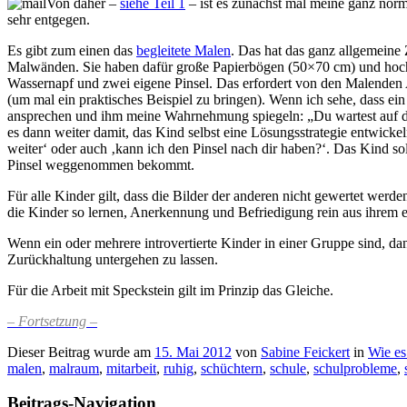
Von daher –
siehe Teil 1
– ist es zunächst mal meine ganz norm
sehr entgegen.
Es gibt zum einen das
begleitete Malen
. Das hat das ganz allgemeine
Malwänden. Sie haben dafür große Papierbögen (50×70 cm) und hochwe
Wassernapf und zwei eigene Pinsel. Das erfordert von den Malenden A
(um mal ein praktisches Beispiel zu bringen). Wenn ich sehe, dass ei
ansprechen und ihm meine Wahrnehmung spiegeln: „Du wartest auf den 
es dann weiter damit, das Kind selbst eine Lösungsstrategie entwickel
weiter‘ oder auch ‚kann ich den Pinsel nach dir haben?‘. Das Kind so
Pinsel weggenommen bekommt.
Für alle Kinder gilt, dass die Bilder der anderen nicht gewertet werd
die Kinder so lernen, Anerkennung und Befriedigung rein aus ihrem 
Wenn ein oder mehrere introvertierte Kinder in einer Gruppe sind, da
Zurückhaltung untergehen zu lassen.
Für die Arbeit mit Speckstein gilt im Prinzip das Gleiche.
– Fortsetzung –
Dieser Beitrag wurde am
15. Mai 2012
von
Sabine Feickert
in
Wie es
malen
,
malraum
,
mitarbeit
,
ruhig
,
schüchtern
,
schule
,
schulprobleme
,
Beitrags-Navigation