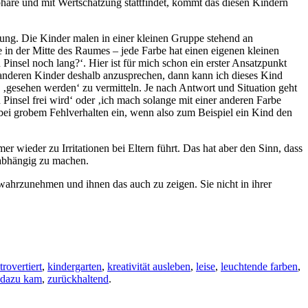
phäre und mit Wertschätzung stattfindet, kommt das diesen Kindern
lung. Die Kinder malen in einer kleinen Gruppe stehend an
in der Mitte des Raumes – jede Farbe hat einen eigenen kleinen
nsel noch lang?‘. Hier ist für mich schon ein erster Ansatzpunkt
er anderen Kinder deshalb anzusprechen, dann kann ich dieses Kind
‚gesehen werden‘ zu vermitteln. Je nach Antwort und Situation geht
 Pinsel frei wird‘ oder ‚ich mach solange mit einer anderen Farbe
r bei grobem Fehlverhalten ein, wenn also zum Beispiel ein Kind den
r wieder zu Irritationen bei Eltern führt. Das hat aber den Sinn, dass
 abhängig zu machen.
 wahrzunehmen und ihnen das auch zu zeigen. Sie nicht in ihrer
trovertiert
,
kindergarten
,
kreativität ausleben
,
leise
,
leuchtende farben
,
 dazu kam
,
zurückhaltend
.