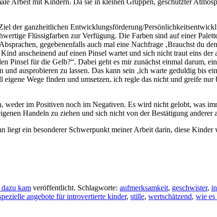
ale Arbeit mit Kindern. Da sie in kleinen Gruppen, geschützter Atmos
 Ziel der ganzheitlichen Entwicklungsförderung/Persönlichkeitsentwick
rtige Flüssigfarben zur Verfügung. Die Farben sind auf einer Palette 
bsprachen, gegebenenfalls auch mal eine Nachfrage ‚Brauchst du den Pi
n Kind anscheinend auf einen Pinsel wartet und sich nicht traut eins d
Pinsel für die Gelb?“. Dabei geht es mir zunächst einmal darum, ein 
n und ausprobieren zu lassen. Das kann sein ‚ich warte geduldig bis ein
ll eigene Wege finden und umsetzen, ich regle das nicht und greife nu
en, weder im Positiven noch im Negativen. Es wird nicht gelobt, was imme
eigenen Handeln zu ziehen und sich nicht von der Bestätigung anderer
nn liegt ein besonderer Schwerpunkt meiner Arbeit darin, diese Kinder
 dazu kam
veröffentlicht. Schlagworte:
aufmerksamkeit
,
geschwister
,
in
spezielle angebote für introvertierte kinder
,
stille
,
wertschätzend
,
wie es